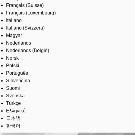
Français (Suisse)
Français (Luxembourg)
Italiano
Italiano (Svizzera)
Magyar
Nederlands
Nederlands (België)
Norsk
Polski
Português
Slovenčina
Suomi
Svenska
Türkçe
Ελληνικά
日本語
한국어