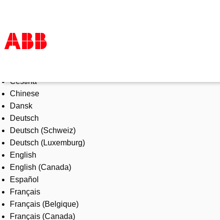
Select Language
Products & Solutions
Čeština
Industries
Chinese
Services
Dansk
About us
Deutsch
Where to buy
Deutsch (Schweiz)
Contact us
Deutsch (Luxemburg)
Careers
English
English (Canada)
Español
Français
Français (Belgique)
Français (Canada)