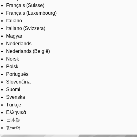
Français (Suisse)
Français (Luxembourg)
Italiano
Italiano (Svizzera)
Magyar
Nederlands
Nederlands (België)
Norsk
Polski
Português
Slovenčina
Suomi
Svenska
Türkçe
Ελληνικά
日本語
한국어