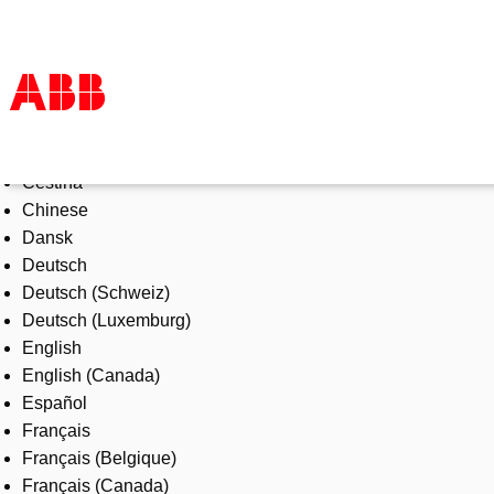
Select Language
Products & Solutions
Čeština
Industries
Chinese
Services
Dansk
About us
Deutsch
Where to buy
Deutsch (Schweiz)
Contact us
Deutsch (Luxemburg)
Careers
English
English (Canada)
Español
Français
Français (Belgique)
Français (Canada)