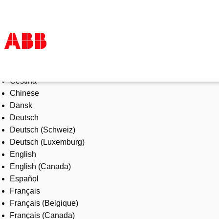
Select Language
Products & Solutions
Čeština
Industries
Chinese
Services
Dansk
About us
Deutsch
Where to buy
Deutsch (Schweiz)
Contact us
Deutsch (Luxemburg)
Careers
English
English (Canada)
Español
Français
Français (Belgique)
Français (Canada)