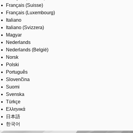
Français (Suisse)
Français (Luxembourg)
Italiano
Italiano (Svizzera)
Magyar
Nederlands
Nederlands (België)
Norsk
Polski
Português
Slovenčina
Suomi
Svenska
Türkçe
Ελληνικά
日本語
한국어