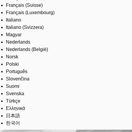
Français (Suisse)
Français (Luxembourg)
Italiano
Italiano (Svizzera)
Magyar
Nederlands
Nederlands (België)
Norsk
Polski
Português
Slovenčina
Suomi
Svenska
Türkçe
Ελληνικά
日本語
한국어