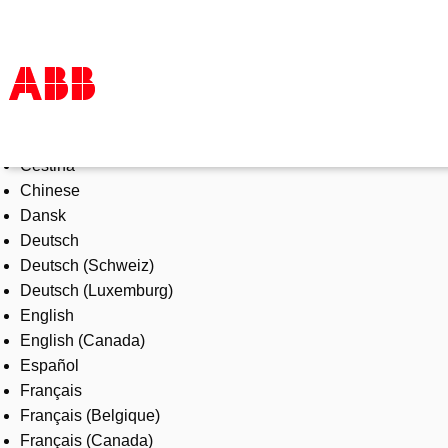
Select Language
Products & Solutions
Čeština
Industries
Chinese
Services
Dansk
About us
Deutsch
Where to buy
Deutsch (Schweiz)
Contact us
Deutsch (Luxemburg)
Careers
English
English (Canada)
Español
Français
Français (Belgique)
Français (Canada)