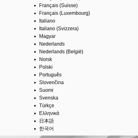
Français (Suisse)
Français (Luxembourg)
Italiano
Italiano (Svizzera)
Magyar
Nederlands
Nederlands (België)
Norsk
Polski
Português
Slovenčina
Suomi
Svenska
Türkçe
Ελληνικά
日本語
한국어