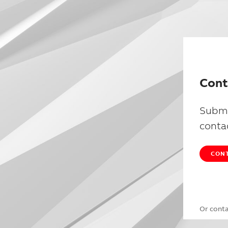
Cont
Submi
conta
CONT
Or cont