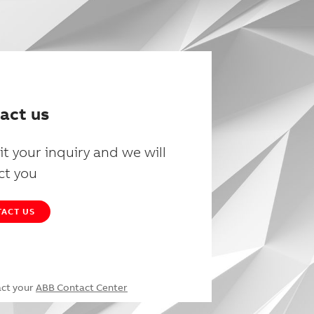
act us
t your inquiry and we will
ct you
ACT US
act your
ABB Contact Center