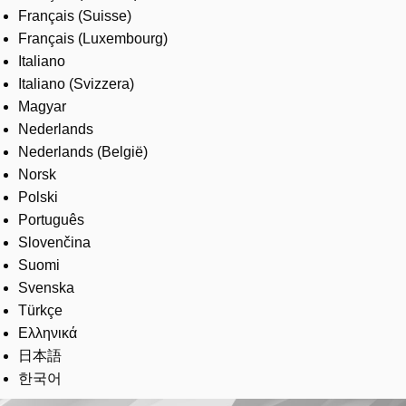
Français (Suisse)
Français (Luxembourg)
Italiano
Italiano (Svizzera)
Magyar
Nederlands
Nederlands (België)
Norsk
Polski
Português
Slovenčina
Suomi
Svenska
Türkçe
Ελληνικά
日本語
한국어