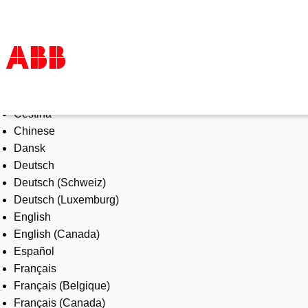
Select Language
Products & Solutions
Čeština
Industries
Chinese
Services
Dansk
About us
Deutsch
Where to buy
Deutsch (Schweiz)
Contact us
Deutsch (Luxemburg)
Careers
English
English (Canada)
Español
Français
Français (Belgique)
Français (Canada)