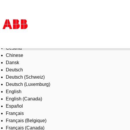
Select Language
Products & Solutions
Čeština
Industries
Chinese
Services
Dansk
About us
Deutsch
Where to buy
Deutsch (Schweiz)
Contact us
Deutsch (Luxemburg)
Careers
English
English (Canada)
Español
Français
Français (Belgique)
Français (Canada)