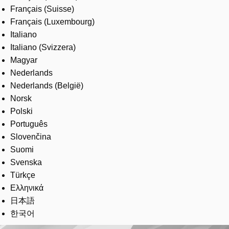
Français (Suisse)
Français (Luxembourg)
Italiano
Italiano (Svizzera)
Magyar
Nederlands
Nederlands (België)
Norsk
Polski
Português
Slovenčina
Suomi
Svenska
Türkçe
Ελληνικά
日本語
한국어