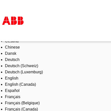
Select Language
Products & Solutions
Čeština
Industries
Chinese
Services
Dansk
About us
Deutsch
Where to buy
Deutsch (Schweiz)
Contact us
Deutsch (Luxemburg)
Careers
English
English (Canada)
Español
Français
Français (Belgique)
Français (Canada)