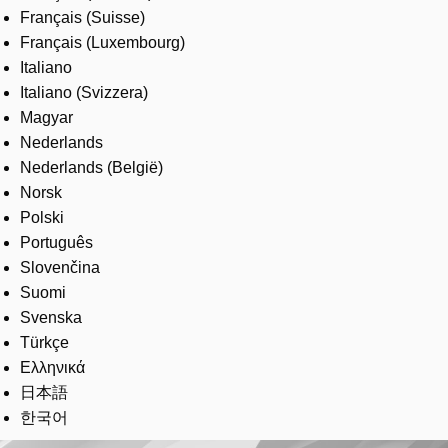
Français (Suisse)
Français (Luxembourg)
Italiano
Italiano (Svizzera)
Magyar
Nederlands
Nederlands (België)
Norsk
Polski
Português
Slovenčina
Suomi
Svenska
Türkçe
Ελληνικά
日本語
한국어