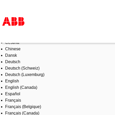
Select Language
Products & Solutions
Čeština
Industries
Chinese
Services
Dansk
About us
Deutsch
Where to buy
Deutsch (Schweiz)
Contact us
Deutsch (Luxemburg)
Careers
English
English (Canada)
Español
Français
Français (Belgique)
Français (Canada)