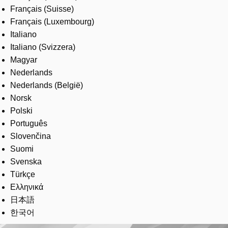
Français (Suisse)
Français (Luxembourg)
Italiano
Italiano (Svizzera)
Magyar
Nederlands
Nederlands (België)
Norsk
Polski
Português
Slovenčina
Suomi
Svenska
Türkçe
Ελληνικά
日本語
한국어