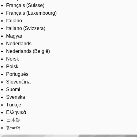
Français (Suisse)
Français (Luxembourg)
Italiano
Italiano (Svizzera)
Magyar
Nederlands
Nederlands (België)
Norsk
Polski
Português
Slovenčina
Suomi
Svenska
Türkçe
Ελληνικά
日本語
한국어