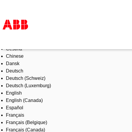
Select Language
Products & Solutions
Čeština
Industries
Chinese
Services
Dansk
About us
Deutsch
Where to buy
Deutsch (Schweiz)
Contact us
Deutsch (Luxemburg)
Careers
English
English (Canada)
Español
Français
Français (Belgique)
Français (Canada)