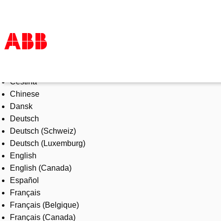
Select Language
Products & Solutions
Čeština
Industries
Chinese
Services
Dansk
About us
Deutsch
Where to buy
Deutsch (Schweiz)
Contact us
Deutsch (Luxemburg)
Careers
English
English (Canada)
Español
Français
Français (Belgique)
Français (Canada)