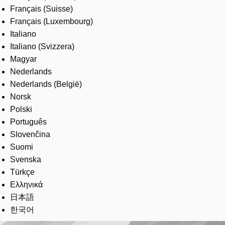
Français (Suisse)
Français (Luxembourg)
Italiano
Italiano (Svizzera)
Magyar
Nederlands
Nederlands (België)
Norsk
Polski
Português
Slovenčina
Suomi
Svenska
Türkçe
Ελληνικά
日本語
한국어