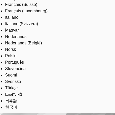
Français (Suisse)
Français (Luxembourg)
Italiano
Italiano (Svizzera)
Magyar
Nederlands
Nederlands (België)
Norsk
Polski
Português
Slovenčina
Suomi
Svenska
Türkçe
Ελληνικά
日本語
한국어