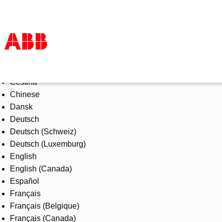
Select Language
Products & Solutions
Čeština
Industries
Chinese
Services
Dansk
About us
Deutsch
Where to buy
Deutsch (Schweiz)
Contact us
Deutsch (Luxemburg)
Careers
English
English (Canada)
Español
Français
Français (Belgique)
Français (Canada)