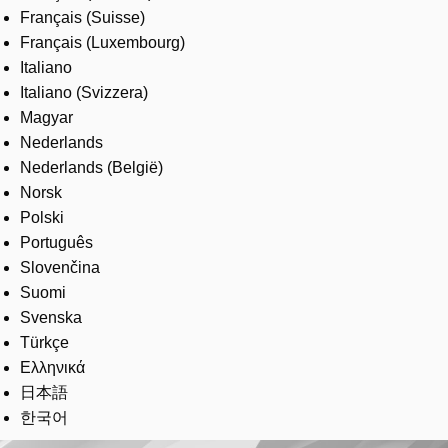
Français (Suisse)
Français (Luxembourg)
Italiano
Italiano (Svizzera)
Magyar
Nederlands
Nederlands (België)
Norsk
Polski
Português
Slovenčina
Suomi
Svenska
Türkçe
Ελληνικά
日本語
한국어