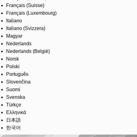
Français (Suisse)
Français (Luxembourg)
Italiano
Italiano (Svizzera)
Magyar
Nederlands
Nederlands (België)
Norsk
Polski
Português
Slovenčina
Suomi
Svenska
Türkçe
Ελληνικά
日本語
한국어