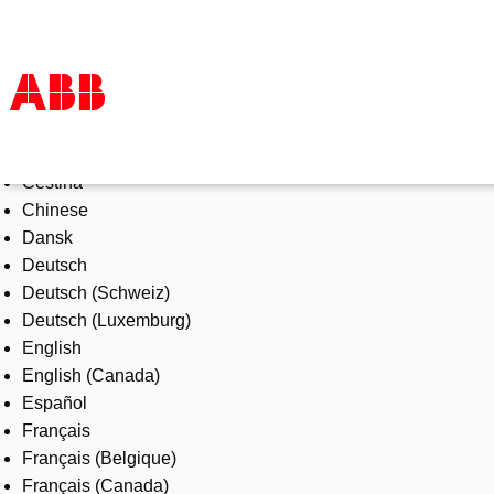
Select Language
Products & Solutions
Čeština
Industries
Chinese
Services
Dansk
About us
Deutsch
Where to buy
Deutsch (Schweiz)
Contact us
Deutsch (Luxemburg)
Careers
English
English (Canada)
Español
Français
Français (Belgique)
Français (Canada)