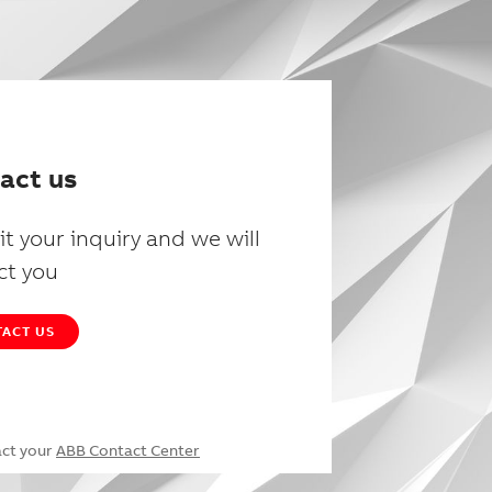
act us
t your inquiry and we will
ct you
ACT US
act your
ABB Contact Center