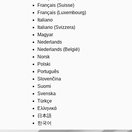
Français (Suisse)
Français (Luxembourg)
Italiano
Italiano (Svizzera)
Magyar
Nederlands
Nederlands (België)
Norsk
Polski
Português
Slovenčina
Suomi
Svenska
Türkçe
Ελληνικά
日本語
한국어