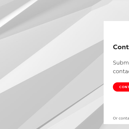
Cont
Submi
conta
CONT
Or cont