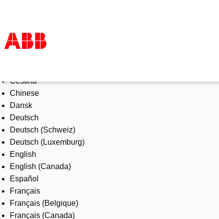
Select Language
Products & Solutions
Čeština
Industries
Chinese
Services
Dansk
About us
Deutsch
Where to buy
Deutsch (Schweiz)
Contact us
Deutsch (Luxemburg)
Careers
English
English (Canada)
Español
Français
Français (Belgique)
Français (Canada)