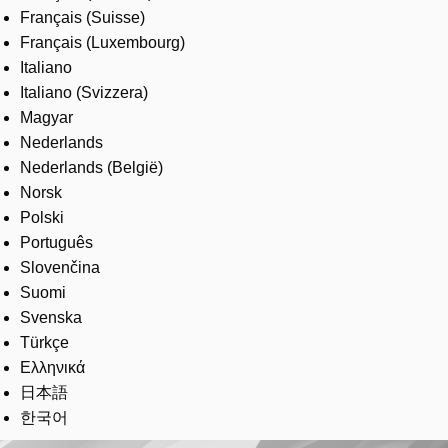
Français (Suisse)
Français (Luxembourg)
Italiano
Italiano (Svizzera)
Magyar
Nederlands
Nederlands (België)
Norsk
Polski
Português
Slovenčina
Suomi
Svenska
Türkçe
Ελληνικά
日本語
한국어