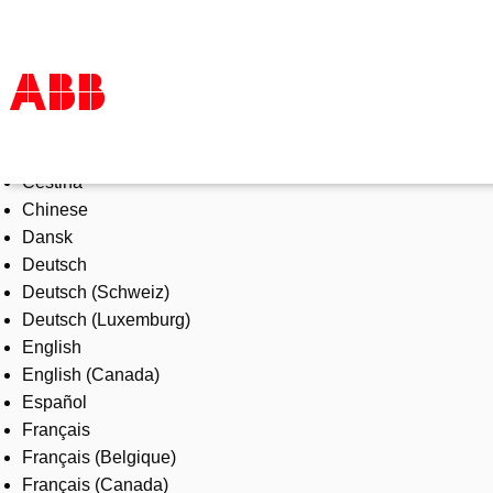
Select Language
Products & Solutions
Čeština
Industries
Chinese
Services
Dansk
About us
Deutsch
Where to buy
Deutsch (Schweiz)
Contact us
Deutsch (Luxemburg)
Careers
English
English (Canada)
Español
Français
Français (Belgique)
Français (Canada)