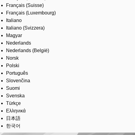
Français (Suisse)
Français (Luxembourg)
Italiano
Italiano (Svizzera)
Magyar
Nederlands
Nederlands (België)
Norsk
Polski
Português
Slovenčina
Suomi
Svenska
Türkçe
Ελληνικά
日本語
한국어