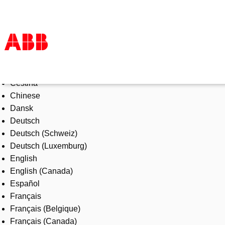
Select Language
Products & Solutions
Čeština
Industries
Chinese
Services
Dansk
About us
Deutsch
Where to buy
Deutsch (Schweiz)
Contact us
Deutsch (Luxemburg)
Careers
English
English (Canada)
Español
Français
Français (Belgique)
Français (Canada)