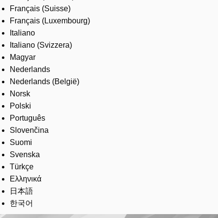
Français (Suisse)
Français (Luxembourg)
Italiano
Italiano (Svizzera)
Magyar
Nederlands
Nederlands (België)
Norsk
Polski
Português
Slovenčina
Suomi
Svenska
Türkçe
Ελληνικά
日本語
한국어