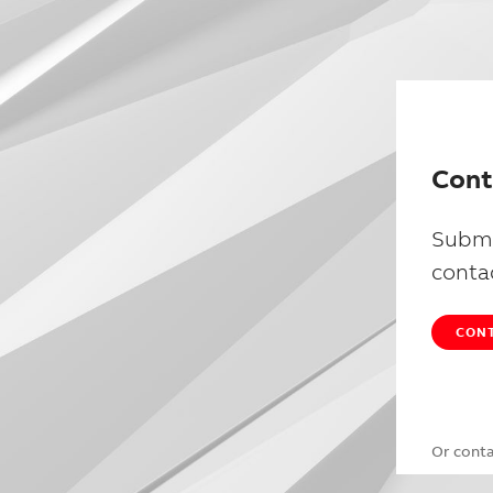
Cont
Submi
conta
CONT
Or cont