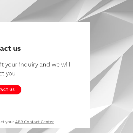
act us
t your inquiry and we will
ct you
ACT US
act your
ABB Contact Center