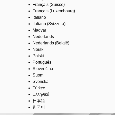
Français (Suisse)
Français (Luxembourg)
Italiano
Italiano (Svizzera)
Magyar
Nederlands
Nederlands (België)
Norsk
Polski
Português
Slovenčina
Suomi
Svenska
Türkçe
Ελληνικά
日本語
한국어