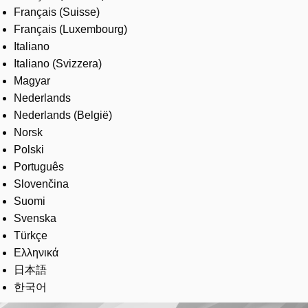
Français (Suisse)
Français (Luxembourg)
Italiano
Italiano (Svizzera)
Magyar
Nederlands
Nederlands (België)
Norsk
Polski
Português
Slovenčina
Suomi
Svenska
Türkçe
Ελληνικά
日本語
한국어