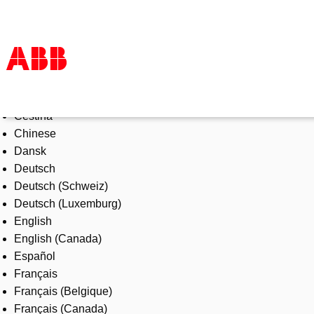
Select Language
Products & Solutions
Čeština
Industries
Chinese
Services
Dansk
About us
Deutsch
Where to buy
Deutsch (Schweiz)
Contact us
Deutsch (Luxemburg)
Careers
English
English (Canada)
Español
Français
Français (Belgique)
Français (Canada)