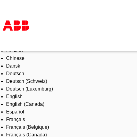
Select Language
Products & Solutions
Čeština
Industries
Chinese
Services
Dansk
About us
Deutsch
Where to buy
Deutsch (Schweiz)
Contact us
Deutsch (Luxemburg)
Careers
English
English (Canada)
Español
Français
Français (Belgique)
Français (Canada)