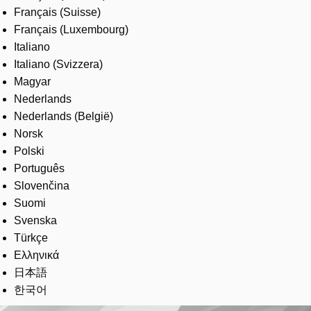
Français (Suisse)
Français (Luxembourg)
Italiano
Italiano (Svizzera)
Magyar
Nederlands
Nederlands (België)
Norsk
Polski
Português
Slovenčina
Suomi
Svenska
Türkçe
Ελληνικά
日本語
한국어