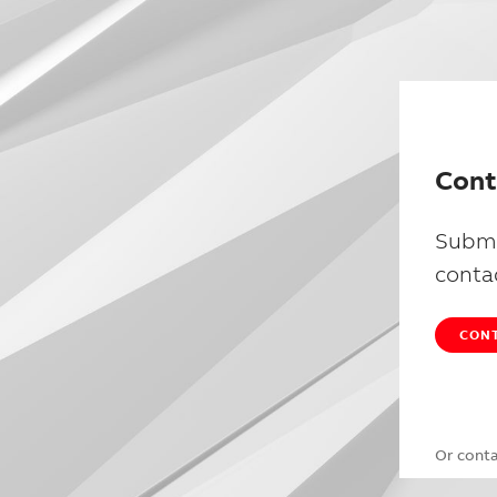
Cont
Submi
conta
CONT
Or cont