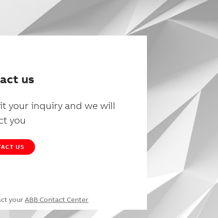
act us
t your inquiry and we will
ct you
ACT US
act your
ABB Contact Center