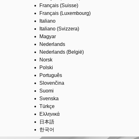
Français (Suisse)
Français (Luxembourg)
Italiano
Italiano (Svizzera)
Magyar
Nederlands
Nederlands (België)
Norsk
Polski
Português
Slovenčina
Suomi
Svenska
Türkçe
Ελληνικά
日本語
한국어