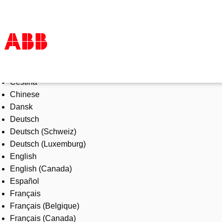
Select Language
Products & Solutions
Čeština
Industries
Chinese
Services
Dansk
About us
Deutsch
Where to buy
Deutsch (Schweiz)
Contact us
Deutsch (Luxemburg)
Careers
English
English (Canada)
Español
Français
Français (Belgique)
Français (Canada)