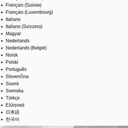
Français (Suisse)
Français (Luxembourg)
Italiano
Italiano (Svizzera)
Magyar
Nederlands
Nederlands (België)
Norsk
Polski
Português
Slovenčina
Suomi
Svenska
Türkçe
Ελληνικά
日本語
한국어