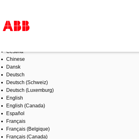
Select Language
Products & Solutions
Čeština
Industries
Chinese
Services
Dansk
About us
Deutsch
Where to buy
Deutsch (Schweiz)
Contact us
Deutsch (Luxemburg)
Careers
English
English (Canada)
Español
Français
Français (Belgique)
Français (Canada)