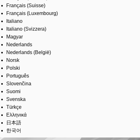
Français (Suisse)
Français (Luxembourg)
Italiano
Italiano (Svizzera)
Magyar
Nederlands
Nederlands (België)
Norsk
Polski
Português
Slovenčina
Suomi
Svenska
Türkçe
Ελληνικά
日本語
한국어