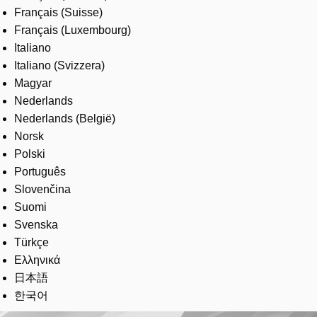
Français (Suisse)
Français (Luxembourg)
Italiano
Italiano (Svizzera)
Magyar
Nederlands
Nederlands (België)
Norsk
Polski
Português
Slovenčina
Suomi
Svenska
Türkçe
Ελληνικά
日本語
한국어