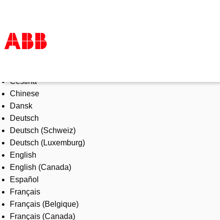
Select Language
Products & Solutions
Čeština
Industries
Chinese
Services
Dansk
About us
Deutsch
Where to buy
Deutsch (Schweiz)
Contact us
Deutsch (Luxemburg)
Careers
English
English (Canada)
Español
Français
Français (Belgique)
Français (Canada)