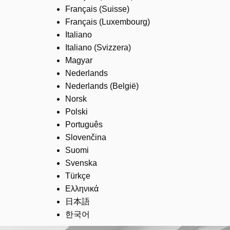
Français (Suisse)
Français (Luxembourg)
Italiano
Italiano (Svizzera)
Magyar
Nederlands
Nederlands (België)
Norsk
Polski
Português
Slovenčina
Suomi
Svenska
Türkçe
Ελληνικά
日本語
한국어