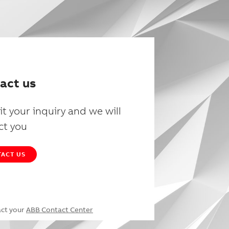
act us
t your inquiry and we will
ct you
ACT US
act your
ABB Contact Center