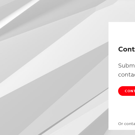
Cont
Submi
conta
CONT
Or cont