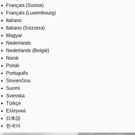
Français (Suisse)
Français (Luxembourg)
Italiano
Italiano (Svizzera)
Magyar
Nederlands
Nederlands (België)
Norsk
Polski
Português
Slovenčina
Suomi
Svenska
Türkçe
Ελληνικά
日本語
한국어