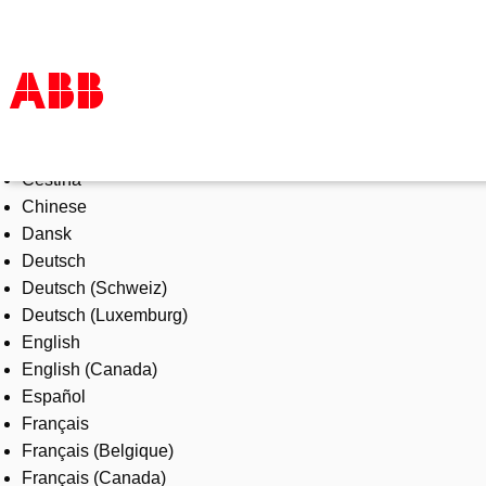
Select Language
Products & Solutions
Čeština
Industries
Chinese
Services
Dansk
About us
Deutsch
Where to buy
Deutsch (Schweiz)
Contact us
Deutsch (Luxemburg)
Careers
English
English (Canada)
Español
Français
Français (Belgique)
Français (Canada)