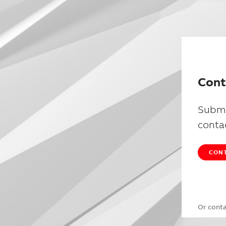
Cont
Submi
conta
CONT
Or cont