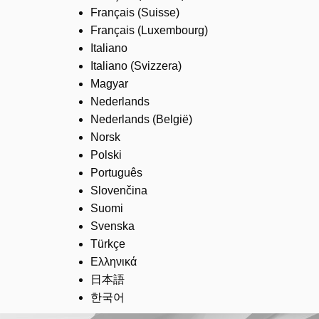
Français (Suisse)
Français (Luxembourg)
Italiano
Italiano (Svizzera)
Magyar
Nederlands
Nederlands (België)
Norsk
Polski
Português
Slovenčina
Suomi
Svenska
Türkçe
Ελληνικά
日本語
한국어