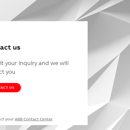
act us
t your inquiry and we will
ct you
ACT US
act your
ABB Contact Center