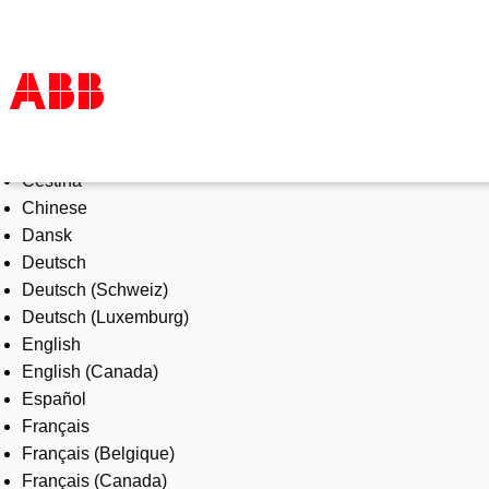
Select Language
Products & Solutions
Čeština
Industries
Chinese
Services
Dansk
About us
Deutsch
Where to buy
Deutsch (Schweiz)
Contact us
Deutsch (Luxemburg)
Careers
English
English (Canada)
Español
Français
Français (Belgique)
Français (Canada)