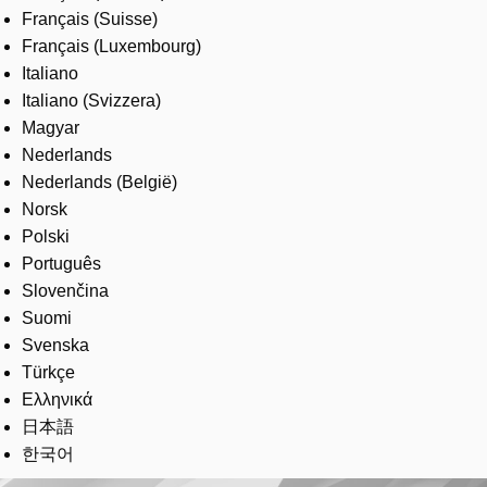
Français (Suisse)
Français (Luxembourg)
Italiano
Italiano (Svizzera)
Magyar
Nederlands
Nederlands (België)
Norsk
Polski
Português
Slovenčina
Suomi
Svenska
Türkçe
Ελληνικά
日本語
한국어