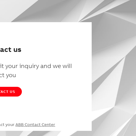
act us
t your inquiry and we will
ct you
ACT US
act your
ABB Contact Center