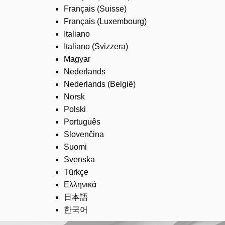
Français (Suisse)
Français (Luxembourg)
Italiano
Italiano (Svizzera)
Magyar
Nederlands
Nederlands (België)
Norsk
Polski
Português
Slovenčina
Suomi
Svenska
Türkçe
Ελληνικά
日本語
한국어