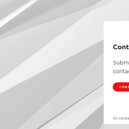
Cont
Submi
conta
CONT
Or cont