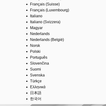
Français (Suisse)
Français (Luxembourg)
Italiano
Italiano (Svizzera)
Magyar
Nederlands
Nederlands (België)
Norsk
Polski
Português
Slovenčina
Suomi
Svenska
Türkçe
Ελληνικά
日本語
한국어