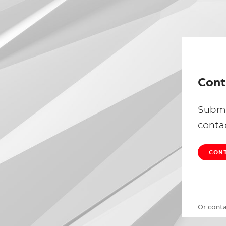
Cont
Submi
conta
CONT
Or cont