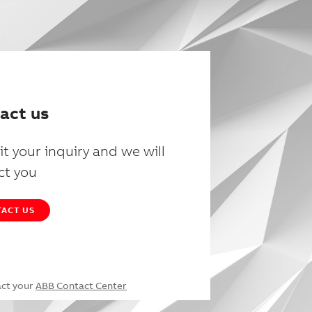
act us
t your inquiry and we will
ct you
ACT US
act your
ABB Contact Center