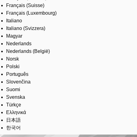
Français (Suisse)
Français (Luxembourg)
Italiano
Italiano (Svizzera)
Magyar
Nederlands
Nederlands (België)
Norsk
Polski
Português
Slovenčina
Suomi
Svenska
Türkçe
Ελληνικά
日本語
한국어