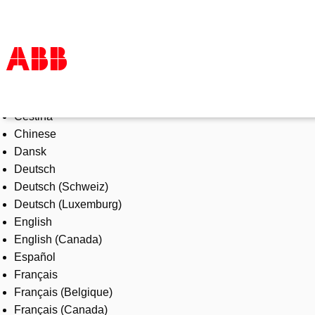
Select Language
Products & Solutions
Čeština
Industries
Chinese
Services
Dansk
About us
Deutsch
Where to buy
Deutsch (Schweiz)
Contact us
Deutsch (Luxemburg)
Careers
English
English (Canada)
Español
Français
Français (Belgique)
Français (Canada)