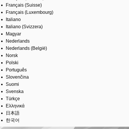
Français (Suisse)
Français (Luxembourg)
Italiano
Italiano (Svizzera)
Magyar
Nederlands
Nederlands (België)
Norsk
Polski
Português
Slovenčina
Suomi
Svenska
Türkçe
Ελληνικά
日本語
한국어