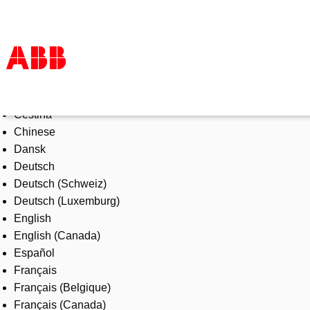
Select Language
Products & Solutions
Čeština
Industries
Chinese
Services
Dansk
About us
Deutsch
Where to buy
Deutsch (Schweiz)
Contact us
Deutsch (Luxemburg)
Careers
English
English (Canada)
Español
Français
Français (Belgique)
Français (Canada)