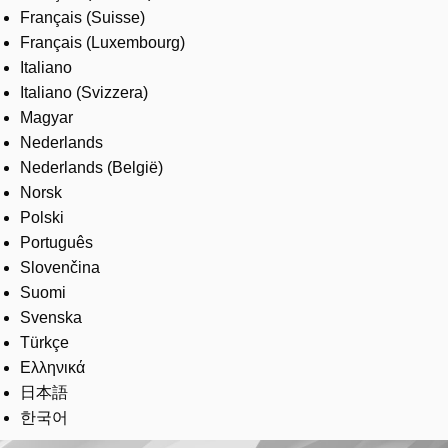
Français (Suisse)
Français (Luxembourg)
Italiano
Italiano (Svizzera)
Magyar
Nederlands
Nederlands (België)
Norsk
Polski
Português
Slovenčina
Suomi
Svenska
Türkçe
Ελληνικά
日本語
한국어