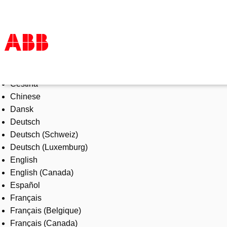
Select Language
Products & Solutions
Čeština
Industries
Chinese
Services
Dansk
About us
Deutsch
Where to buy
Deutsch (Schweiz)
Contact us
Deutsch (Luxemburg)
Careers
English
English (Canada)
Español
Français
Français (Belgique)
Français (Canada)