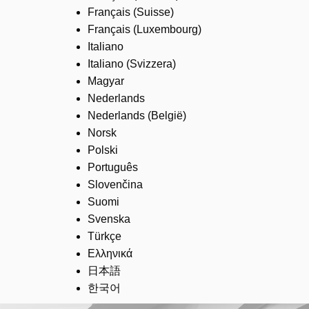
Français (Suisse)
Français (Luxembourg)
Italiano
Italiano (Svizzera)
Magyar
Nederlands
Nederlands (België)
Norsk
Polski
Português
Slovenčina
Suomi
Svenska
Türkçe
Ελληνικά
日本語
한국어