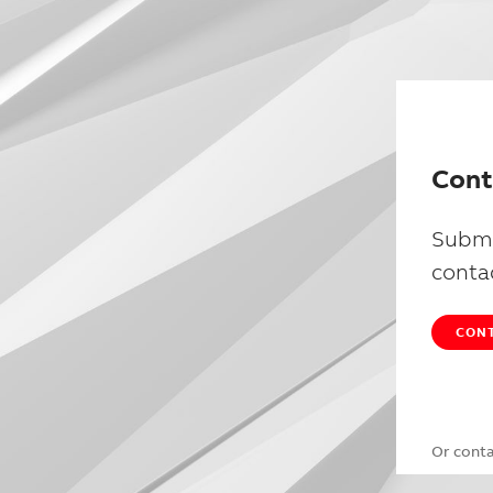
Cont
Submi
conta
CONT
Or cont