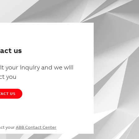
act us
t your inquiry and we will
ct you
ACT US
act your
ABB Contact Center