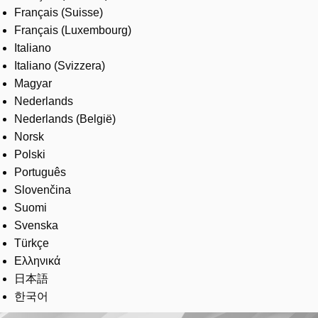
Français (Suisse)
Français (Luxembourg)
Italiano
Italiano (Svizzera)
Magyar
Nederlands
Nederlands (België)
Norsk
Polski
Português
Slovenčina
Suomi
Svenska
Türkçe
Ελληνικά
日本語
한국어