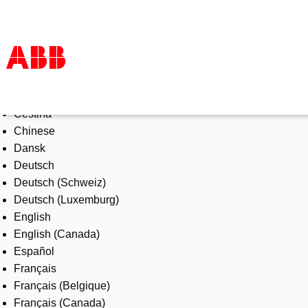
Select Language
Products & Solutions
Čeština
Industries
Chinese
Services
Dansk
About us
Deutsch
Where to buy
Deutsch (Schweiz)
Contact us
Deutsch (Luxemburg)
Careers
English
English (Canada)
Español
Français
Français (Belgique)
Français (Canada)