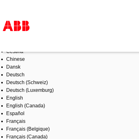
Select Language
Products & Solutions
Čeština
Industries
Chinese
Services
Dansk
About us
Deutsch
Where to buy
Deutsch (Schweiz)
Contact us
Deutsch (Luxemburg)
Careers
English
English (Canada)
Español
Français
Français (Belgique)
Français (Canada)