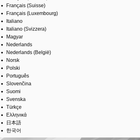
Français (Suisse)
Français (Luxembourg)
Italiano
Italiano (Svizzera)
Magyar
Nederlands
Nederlands (België)
Norsk
Polski
Português
Slovenčina
Suomi
Svenska
Türkçe
Ελληνικά
日本語
한국어