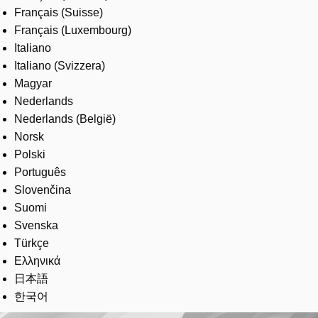
Français (Suisse)
Français (Luxembourg)
Italiano
Italiano (Svizzera)
Magyar
Nederlands
Nederlands (België)
Norsk
Polski
Português
Slovenčina
Suomi
Svenska
Türkçe
Ελληνικά
日本語
한국어