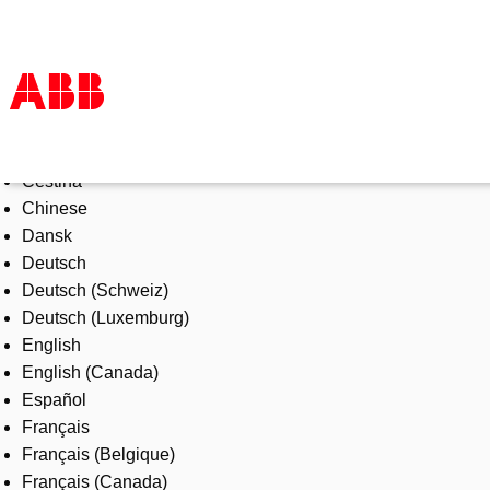
Select Language
Products & Solutions
Čeština
Industries
Chinese
Services
Dansk
About us
Deutsch
Where to buy
Deutsch (Schweiz)
Contact us
Deutsch (Luxemburg)
Careers
English
English (Canada)
Español
Français
Français (Belgique)
Français (Canada)