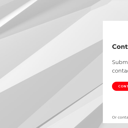
Cont
Submi
conta
CONT
Or cont