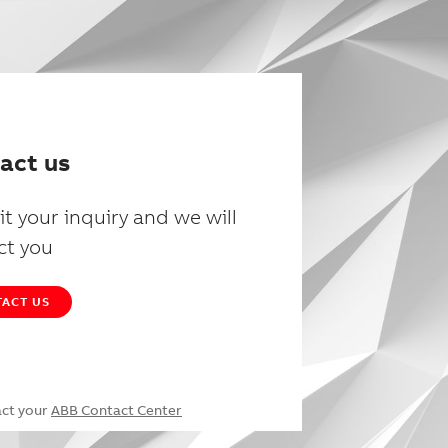
act us
t your inquiry and we will
ct you
ACT US
act your
ABB Contact Center