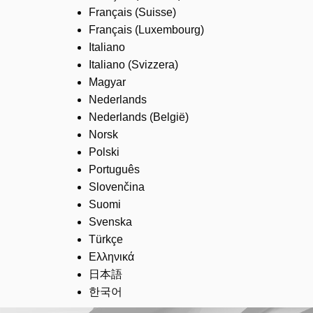
Français (Suisse)
Français (Luxembourg)
Italiano
Italiano (Svizzera)
Magyar
Nederlands
Nederlands (België)
Norsk
Polski
Português
Slovenčina
Suomi
Svenska
Türkçe
Ελληνικά
日本語
한국어