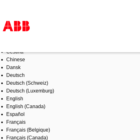
Select Language
Products & Solutions
Čeština
Industries
Chinese
Services
Dansk
About us
Deutsch
Where to buy
Deutsch (Schweiz)
Contact us
Deutsch (Luxemburg)
Careers
English
English (Canada)
Español
Français
Français (Belgique)
Français (Canada)