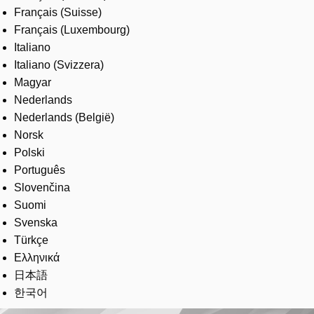
Français (Suisse)
Français (Luxembourg)
Italiano
Italiano (Svizzera)
Magyar
Nederlands
Nederlands (België)
Norsk
Polski
Português
Slovenčina
Suomi
Svenska
Türkçe
Ελληνικά
日本語
한국어