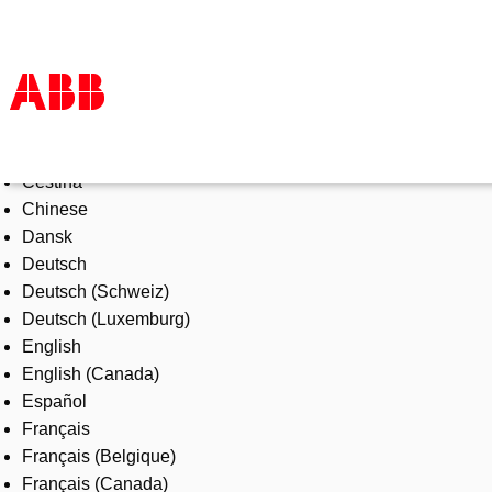
Select Language
Products & Solutions
Čeština
Industries
Chinese
Services
Dansk
About us
Deutsch
Where to buy
Deutsch (Schweiz)
Contact us
Deutsch (Luxemburg)
Careers
English
English (Canada)
Español
Français
Français (Belgique)
Français (Canada)