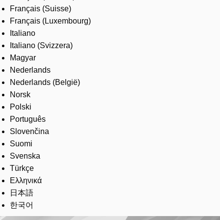
Français (Suisse)
Français (Luxembourg)
Italiano
Italiano (Svizzera)
Magyar
Nederlands
Nederlands (België)
Norsk
Polski
Português
Slovenčina
Suomi
Svenska
Türkçe
Ελληνικά
日本語
한국어