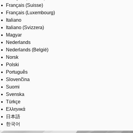
Français (Suisse)
Français (Luxembourg)
Italiano
Italiano (Svizzera)
Magyar
Nederlands
Nederlands (België)
Norsk
Polski
Português
Slovenčina
Suomi
Svenska
Türkçe
Ελληνικά
日本語
한국어