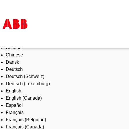
Select Language
Products & Solutions
Čeština
Industries
Chinese
Services
Dansk
About us
Deutsch
Where to buy
Deutsch (Schweiz)
Contact us
Deutsch (Luxemburg)
Careers
English
English (Canada)
Español
Français
Français (Belgique)
Français (Canada)