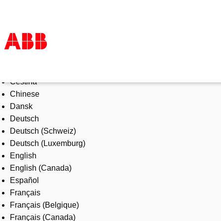
Select Language
Products & Solutions
Čeština
Industries
Chinese
Services
Dansk
About us
Deutsch
Where to buy
Deutsch (Schweiz)
Contact us
Deutsch (Luxemburg)
Careers
English
English (Canada)
Español
Français
Français (Belgique)
Français (Canada)