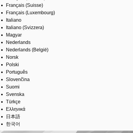
Français (Suisse)
Français (Luxembourg)
Italiano
Italiano (Svizzera)
Magyar
Nederlands
Nederlands (België)
Norsk
Polski
Português
Slovenčina
Suomi
Svenska
Türkçe
Ελληνικά
日本語
한국어