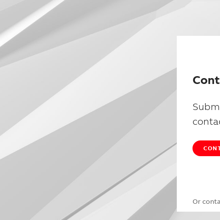
Cont
Submi
conta
CONT
Or cont