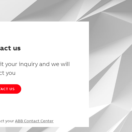
act us
t your inquiry and we will
ct you
ACT US
act your
ABB Contact Center