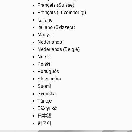
Français (Suisse)
Français (Luxembourg)
Italiano
Italiano (Svizzera)
Magyar
Nederlands
Nederlands (België)
Norsk
Polski
Português
Slovenčina
Suomi
Svenska
Türkçe
Ελληνικά
日本語
한국어