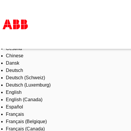
Select Language
Products & Solutions
Čeština
Industries
Chinese
Services
Dansk
About us
Deutsch
Where to buy
Deutsch (Schweiz)
Contact us
Deutsch (Luxemburg)
Careers
English
English (Canada)
Español
Français
Français (Belgique)
Français (Canada)