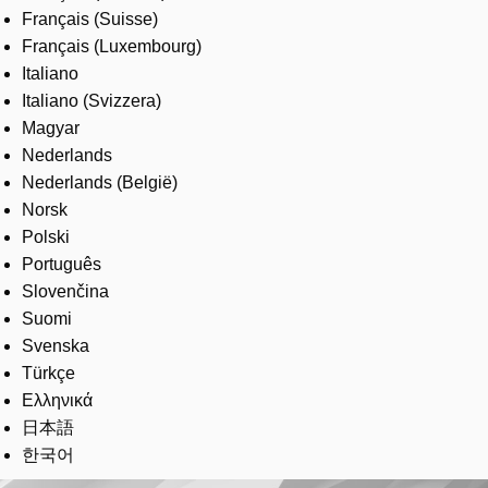
Français (Suisse)
Français (Luxembourg)
Italiano
Italiano (Svizzera)
Magyar
Nederlands
Nederlands (België)
Norsk
Polski
Português
Slovenčina
Suomi
Svenska
Türkçe
Ελληνικά
日本語
한국어