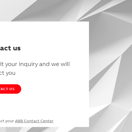
act us
t your inquiry and we will
ct you
ACT US
act your
ABB Contact Center