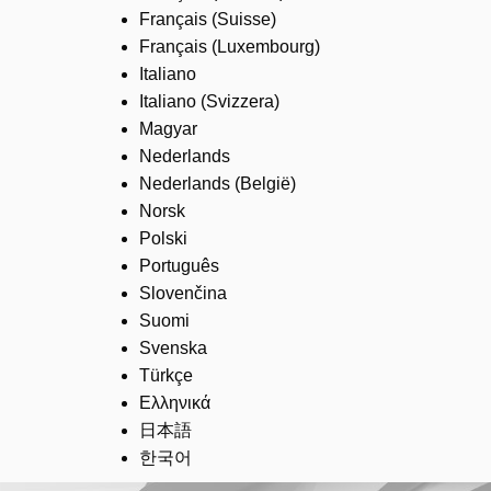
Français (Suisse)
Français (Luxembourg)
Italiano
Italiano (Svizzera)
Magyar
Nederlands
Nederlands (België)
Norsk
Polski
Português
Slovenčina
Suomi
Svenska
Türkçe
Ελληνικά
日本語
한국어