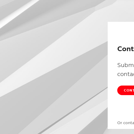
Cont
Submi
conta
CONT
Or cont