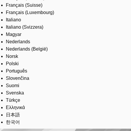
Français (Suisse)
Français (Luxembourg)
Italiano
Italiano (Svizzera)
Magyar
Nederlands
Nederlands (België)
Norsk
Polski
Português
Slovenčina
Suomi
Svenska
Türkçe
Ελληνικά
日本語
한국어