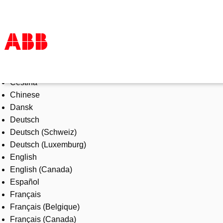
Select Language
Products & Solutions
Čeština
Industries
Chinese
Services
Dansk
About us
Deutsch
Where to buy
Deutsch (Schweiz)
Contact us
Deutsch (Luxemburg)
Careers
English
English (Canada)
Español
Français
Français (Belgique)
Français (Canada)