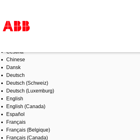
Select Language
Products & Solutions
Čeština
Industries
Chinese
Services
Dansk
About us
Deutsch
Where to buy
Deutsch (Schweiz)
Contact us
Deutsch (Luxemburg)
Careers
English
English (Canada)
Español
Français
Français (Belgique)
Français (Canada)