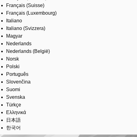
Français (Suisse)
Français (Luxembourg)
Italiano
Italiano (Svizzera)
Magyar
Nederlands
Nederlands (België)
Norsk
Polski
Português
Slovenčina
Suomi
Svenska
Türkçe
Ελληνικά
日本語
한국어