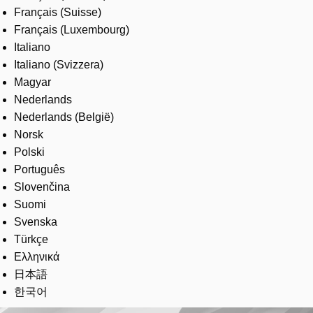
Français (Suisse)
Français (Luxembourg)
Italiano
Italiano (Svizzera)
Magyar
Nederlands
Nederlands (België)
Norsk
Polski
Português
Slovenčina
Suomi
Svenska
Türkçe
Ελληνικά
日本語
한국어