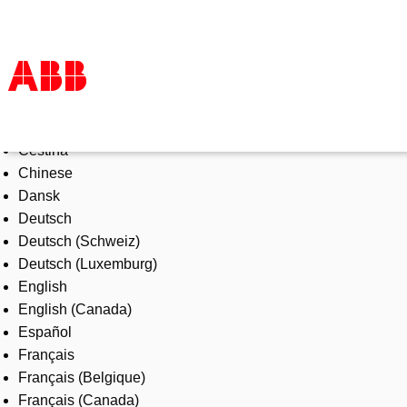
Select Language
Products & Solutions
Čeština
Industries
Chinese
Services
Dansk
About us
Deutsch
Where to buy
Deutsch (Schweiz)
Contact us
Deutsch (Luxemburg)
Careers
English
English (Canada)
Español
Français
Français (Belgique)
Français (Canada)