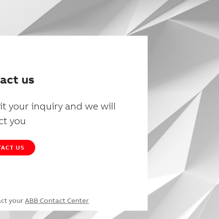
act us
t your inquiry and we will
ct you
ACT US
act your
ABB Contact Center