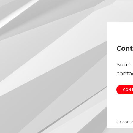
Cont
Submi
conta
CONT
Or cont