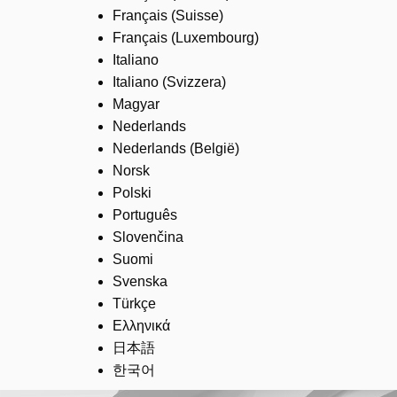
Français (Suisse)
Français (Luxembourg)
Italiano
Italiano (Svizzera)
Magyar
Nederlands
Nederlands (België)
Norsk
Polski
Português
Slovenčina
Suomi
Svenska
Türkçe
Ελληνικά
日本語
한국어